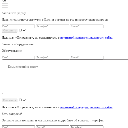
Для банкоматов
Видеонаблюдение
Операторам связи
Оборудование
8 (499) 755-53-11
Связаться с нами
sales@smart-m2m.ru
Заказать звонок
Заполните форму
Наши специалисты свяжутся с Вами и ответят на все интерес
Отправить
Нажимая «Отправить», вы соглашаетесь с
политикой конфиденц
Заказать оборудование
Оборудование: