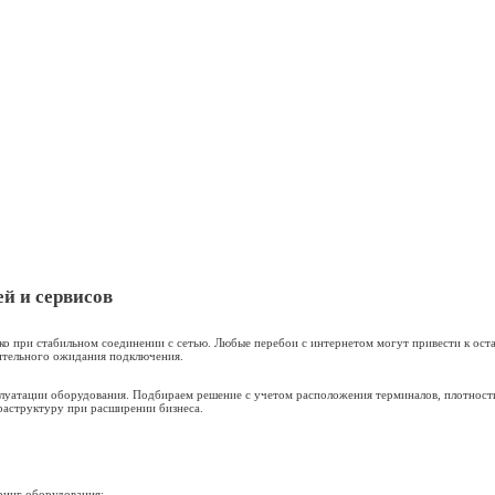
рминалов
траиваем сеть — всё в день заявки.
динения без необходимости прокладки кабелей.
ыми документами без зависаний.