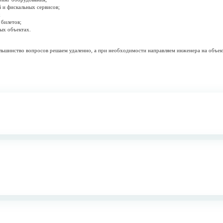
ного удаленного доступа (VPN) и работы внутренних корпорати
ая оплата.
любой вопрос и обеспечить бесперебойную работу.