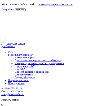
Мы используем файлы cookie и
рекомендательные технологии
.
Подробнее
Принять
оператор связи
для бизнеса
Услуги
Решения для бизнеса
Интернет в офис
Для платежных терминалов и инфоматов
Интернет для мониторинга грузоперевозок
Для охраны, СКУД
Для ЖКХ
Для POS систем и онлайн-касс