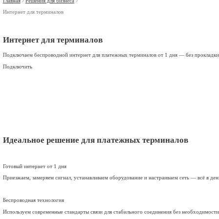
Отправить заявку
Нажимая «Отправить», вы соглашаетесь с
политикой конфиденц
Остались вопросы?
Оставьте свои контакты, мы перезвоним вам в удобное время.
Отправить заявку
Нажимая «Отправить», вы соглашаетесь с
политикой конфиденц
Спасибо за обращение!
Мы перезвоним в течении 30 минут в будни с 9:00 до 18:00
Услуги
Решения для бизнеса
Операторам связи
Оборудование
О компании
Контакты