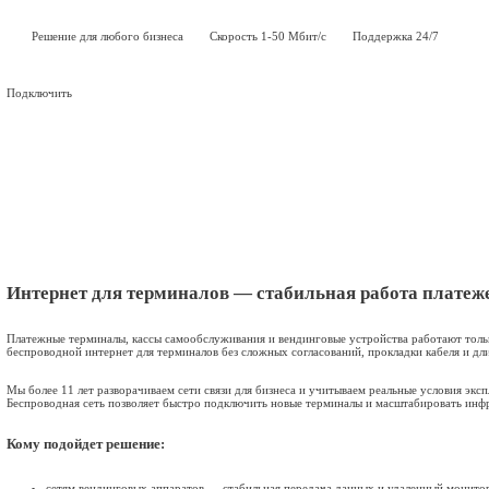
Идеальное решение для платежных те
Готовый интернет от 1 дня
Приезжаем, замеряем сигнал, устанавливаем оборудование и нас
Беспроводная технология
Используем современные стандарты связи для стабильного сое
Гарантированная скорость до 50 Мбит/с
Хватает на видеозвонки в Zoom, работу с 1С, почтой и облачн