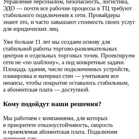
Роутер Kroks Rt-Cse m12-G
Настольный гигабитный роутер с LTE модемом
Cat.12 на 2 SIM-карты
Заказать
Роутер Kroks Rt-Cse m6
Стационарный WiFi-маршрутизатор с LTE модемом
Cat.6 на 2 SIM-карты
12 500 ₽
Заказать
Антенна Kroks KAA15-1700/2700 U-BOX
Широкополосная MIMO антенна с усилением до 15
дБи