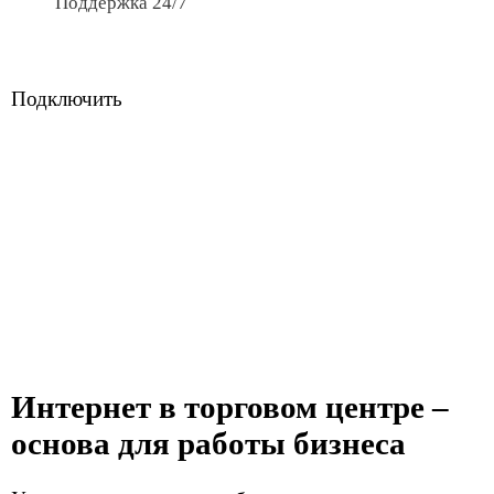
и приемлемая абонентская плата. Подключим
интернет для:
небольшого коммерческого комплекса в 1-2
этажа — настроим интернет для внутренней
коммуникации, видеонаблюдения;
крупного или среднего по размерам ТЦ —
рассчитаем оптимальную зону покрытия,
число пользователей и подберем тариф
с запасом по скорости.
Мы одинаково внимательно подходим к задаче
каждого клиента и всегда остаемся на связи после
подключения. Большинство вопросов, если они
возникают, решаем удаленно в режиме 24/7. При
необходимости высылаем инженера на объект
и устраняем неполадки в минимально возможное
время.
Оборудование