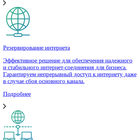
Санкт-Петербург
sales@smart-m2m.ru
Email
Услуги для бизнеса
Интернет для бизнеса
Резервирование интернета
Статический IP-адрес
Объединение офисов
Управляемый Wi-Fi
Усиление сигнала мобильной связи и
интернета
Решения для бизнеса
Для платежных терминалов и инфоматов
Интернет для мониторинга грузоперевозок
Для охраны скуд
Для ЖКХ
Для POS систем и онлайн-касс
Облачное хранилище
Для банкоматов