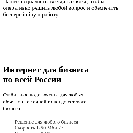
Интернет в торговом центре –
основа для работы бизнеса
Управление персоналом, безопасность, логистика,
ЭДО — почти все рабочие процессы в ТЦ требуют
стабильного подключения к сети. Провайдеры
знают это, и часто завышают стоимость своих услуг
для юридических лиц.
Уже больше 11 лет мы создаем основу для
стабильной работы торгово-развлекательных
центров и отдельных торговых точек. Проектируем
сети не «по шаблону», а под конкретные задачи.
Площадь здания, число подключенных устройств,
планировка и материал стен — учитываем все
нюансы, чтобы покрытие оставалось стабильным,
а абонентская плата — доступной.
Кому подойдут наши решения?
Мы работаем с компаниями, для которых
в приоритете отказоустойчивость, скорость