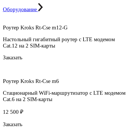
Акция
Роутер MikroTik LtAP mini LTE kit
Компактный 4G WiFi-роутер с LTE модемом Cat.4
на 2 SIM-карты
16 000 ₽
14 500 ₽
Заказать
Специальное предложение
Роутер Microdrive NR-712
Уличный 4G роутер c LTE модемом Сat.12 на 2
SIM-карты
19 500 ₽