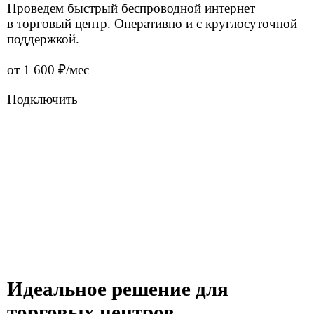
Готовый интернет от 1 дня
Приезжаем, замеряем сигнал, устанавливаем
оборудование и настраиваем сеть.
Беспроводная технология
Используем современные стандарты связи для
стабильного соединения без необходимости
прокладки кабелей.
Гарантированная скорость до 50 Мбит/с
Хватает на видеозвонки в Zoom, работу с 1С,
почтой и облачными документами без зависаний.
Статический IP-адрес
Постоянный адрес, критически важный для
серверов, защищенного удаленного доступа (VPN)