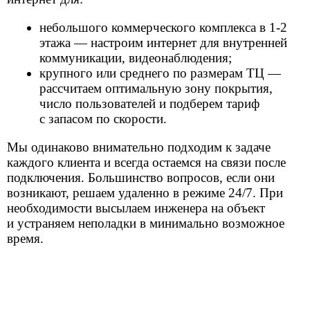
5 000 ₽
Заказать
Роутер MikroTik LHG LTE kit
Параболическая антенна со встроенным LTE
модемом Cat.4 на 2 SIM-карты
20 000 ₽
Заказать
MikroTik SXT LTE kit
Уличный 4G роутер c LTE модемом Сat.4 на 2 SIM-
карты
18 000 ₽
Заказать