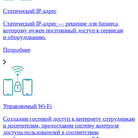
Видеонаблюдение
Операторам связи
Организация «последней мили»
Аренда каналов L2/L3 VPN
Проектирование сетей
Аутсорсинг монтажных работ
Поставка сетевого оборудования
Оборудование
О компании
Лицензии
Клиенты
Карьера
Блог
Контакты
Услуги для бизнеса
Решения для бизнеса
Операторам связи
Оборудование
О компании