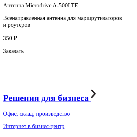
нужно подключить к сети. Как это можно сделать?
Будут ли сверлить стены, прокладывать кабель?
У нас крупный ТЦ сложной планировки
с атриумами, лифтовыми шахтами и подземной
парковкой. Вы сможете обеспечить стабильный Wi-
Fi сигнал во всех зонах, включая «глухие»?
Сети арендаторов (кафе, магазины) и наша
внутренняя сеть (видеонаблюдение, кассы) будут
мешать друг другу?
Услуги для бизнеса