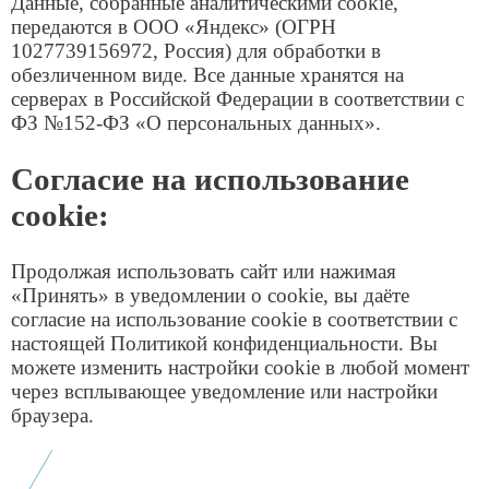
Интернет для бизнеса
Резервирование интернета
Статический IP-адрес
Объединение офисов
Управляемый Wi-Fi
Усиление сигнала мобильной связи и
интернета
Решения для бизнеса
Для платежных терминалов и инфоматов
Интернет для мониторинга грузоперевозок
Для охраны скуд
Для ЖКХ
Для POS систем и онлайн-касс
Облачное хранилище
Для банкоматов
Видеонаблюдение
Операторам связи
Организация «последней мили»
Аренда каналов L2/L3 VPN
Проектирование сетей
Аутсорсинг монтажных работ