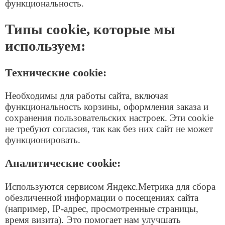
Срок хранения cookie:
Технические cookie хранятся до завершения
сеанса или выполнения функции (например,
оформления заказа).
Аналитические cookie Яндекс.Метрики
(например,
,
) хранятся до 2 лет.
_ym_uid
_ym_d
Передача данных:
Данные, собранные аналитическими cookie,
передаются в ООО «Яндекс» (ОГРН
1027739156972, Россия) для обработки в
обезличенном виде. Все данные хранятся на
серверах в Российской Федерации в соответствии с
ФЗ №152-ФЗ «О персональных данных».
Согласие на использование
cookie:
Продолжая использовать сайт или нажимая