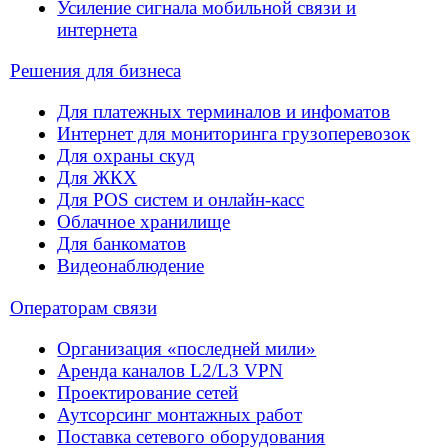
Услуги для бизнеса
Решения для бизнеса
Операторам связи
Оборудование
О компании
О компании
Блог
Офис в Москве:
125040, г. Москва,
ул. 3-я Ямского Поля,
д. 28, офис 105-106
Офис в Санкт-Петербурге:
190020, г. Санкт-Петербург,
наб. Обводного Канала,
д. 199-201, лит. Ж, пом. 12-Н,
офис 402
© 2025 Айсистемс. Все права защищены