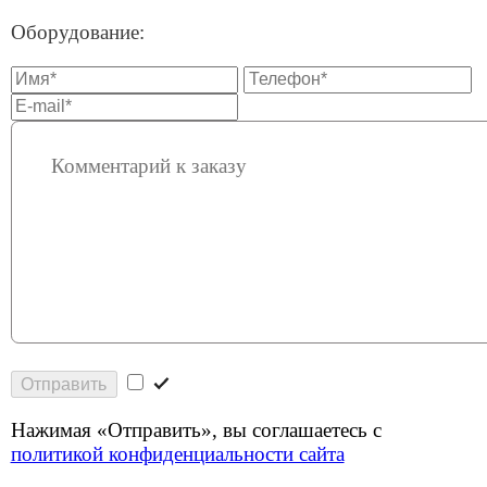
Отправить
Нажимая «Отправить», вы соглашаетесь с
политикой конфиденциальности сайта
Есть вопросы?
Оставьте свои контакты и мы расскажем подробнее
об услугах и тарифах.
Проверим возможность подключения и предложим
оптимальный тариф.
Отправить заявку
Нажимая «Отправить», вы соглашаетесь с
политикой конфиденциальности сайта
.