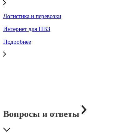
Резервирование интернета
Эффективное решение для обеспечения надежного
и стабильного интернет-соединения для бизнеса.
Гарантируем непрерывный доступ к интернету даже
в случае сбоя основного канала.
Подробнее
Статический IP-адрес
Статический IP-адрес — решение для бизнеса,
которому нужен постоянный доступ к сервисам
и оборудованию.
Подробнее