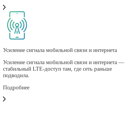
Услуги для бизнеса
Решения для бизнеса
Операторам связи
Оборудование
О компании
О компании
Блог
Офис в Москве:
125040, г. Москва,
ул. 3-я Ямского Поля,
д. 28, офис 105-106
Офис в Санкт-Петербурге:
190020, г. Санкт-Петербург,
наб. Обводного Канала,
д. 199-201, лит. Ж, пом. 12-Н,
офис 402
© 2025 Айсистемс. Все права защищены