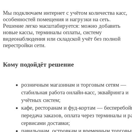
Роутер Kroks Rt-Cse m6
Стационарный WiFi-маршрутизатор с LTE модемом
Cat.6 на 2 SIM-карты
12 500 ₽
Заказать
Антенна Kroks KAA15-1700/2700 U-BOX
Широкополосная MIMO антенна с усилением до 15
дБи
5 000 ₽
Заказать
Роутер MikroTik LHG LTE kit