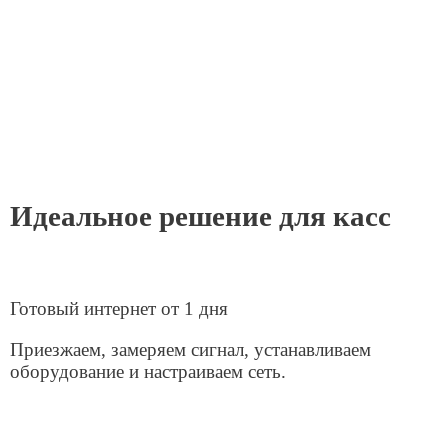
Гарантированная скорость до 50 Мбит/с
Хватает на видеозвонки в Zoom, работу с 1С,
почтой и облачными документами без зависаний.
Статический IP-адрес
Постоянный адрес, критически важный для
серверов, защищенного удаленного доступа (VPN)
и работы внутренних корпоративных систем.
Фиксированная цена
Прозрачные тарифы без скрытых платежей
и удобная безналичная оплата.
Круглосуточная техподдержка 24/7
Наши специалисты всегда на связи, чтобы
оперативно решить любой вопрос и обеспечить