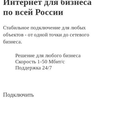
или управляющей компанией.
Мы подключаем интернет с учётом количества касс,
особенностей помещения и нагрузки на сеть.
Решение легко масштабируется: можно добавить
новые кассы, терминалы оплаты, систему
видеонаблюдения или складской учёт без полной
перестройки сети.
Кому подойдёт решение
розничным магазинам и торговым сетям —
стабильная работа онлайн-касс, эквайринга и
учётных систем;
кафе, ресторанам и фуд-кортам — бесперебойная
передача заказов, оплата через терминалы и работа с
сервисами доставки;
павильонам, островкам и временным торговым
точкам — быстрое подключение без прокладки
кабеля;