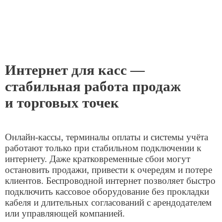
складам и пунктам выдачи заказов —
синхронизация данных, работа с маркировкой и
системой учёта товаров.
Подключение занимает от 1 дня. После запуска сеть
работает круглосуточно с технической поддержкой
и возможностью оперативного масштабирования
под рост бизнеса.
Оборудование
Роутер Kroks Rt-Cse m12-G
Настольный гигабитный роутер с LTE модемом
Cat.12 на 2 SIM-карты
Заказать