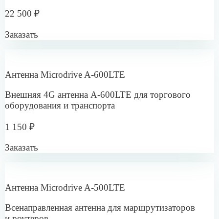
Вопросы и ответы
У нас несколько касс и терминалов оплаты,
смогут ли они работать одновременно через вашу
сеть?
Мы открываем новую торговую точку и интернет
нужен срочно. Насколько быстро сможете
подключить?
У нас небольшой павильон с одной кассой —
не будет ли подключение слишком дорогим
и сложным?