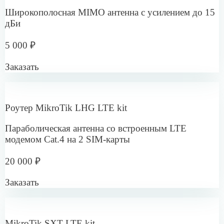
карты
22 500 ₽
Заказать
Антенна Microdrive A-600LTE
Внешняя 4G антенна А-600LTE для торгового
оборудования и транспорта
1 150 ₽
Заказать
Антенна Microdrive A-500LTE
Всенаправленная антенна для маршрутизаторов
и роутеров
350 ₽