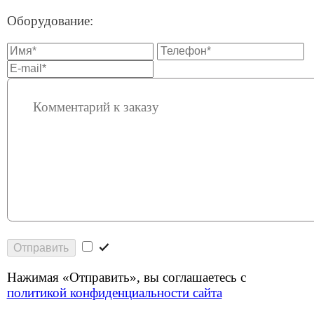
Отправить
Нажимая «Отправить», вы соглашаетесь с
политикой конфиденциальности сайта
Есть вопросы?
Оставьте свои контакты и мы расскажем подробнее
об услугах и тарифах.
Проверим возможность подключения и предложим
оптимальный тариф.
Отправить заявку
Нажимая «Отправить», вы соглашаетесь с
политикой конфиденциальности сайта
.