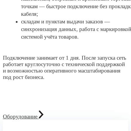
Параболическая антенна со встроенным LTE
модемом Cat.4 на 2 SIM-карты
20 000 ₽
Заказать
MikroTik SXT LTE kit
Уличный 4G роутер c LTE модемом Сat.4 на 2 SIM-
карты
18 000 ₽
Заказать
Акция
Роутер MikroTik LtAP mini LTE kit
Компактный 4G WiFi-роутер с LTE модемом Cat.4