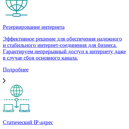
Интернет для бизнеса
Резервирование интернета
Статический IP-адрес
Объединение офисов
Управляемый Wi-Fi
Усиление сигнала мобильной связи и
интернета
Решения для бизнеса
Для платежных терминалов и инфоматов
Интернет для мониторинга грузоперевозок
Для охраны скуд
Для ЖКХ
Для POS систем и онлайн-касс
Облачное хранилище
Для банкоматов
Видеонаблюдение
Операторам связи
Организация «последней мили»
Аренда каналов L2/L3 VPN
Проектирование сетей