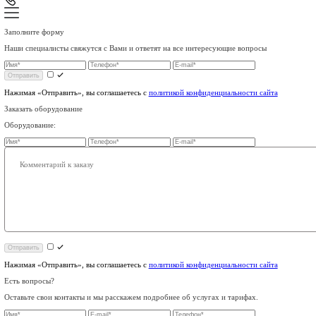
Для банкоматов
Видеонаблюдение
Операторам связи
Оборудование
8 (499) 755-53-11
Связаться с нами
sales@smart-m2m.ru
Заказать звонок
Заполните форму
Наши специалисты свяжутся с Вами и ответят на все интерес
Отправить
Нажимая «Отправить», вы соглашаетесь с
политикой конфиденц
Заказать оборудование
Оборудование: