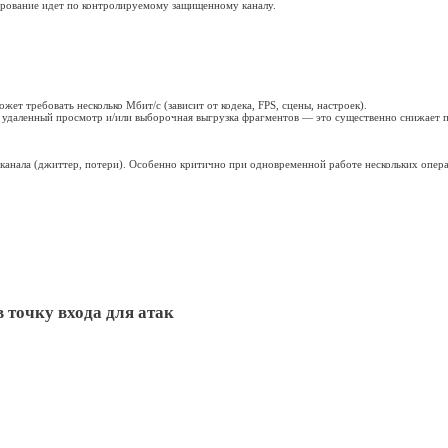
та охраны».
СКУД
,
видеонаблюдение
, охранно‑пожарные систем
дключить оборудование через интернет так, чтобы связь была с
емы применяют, на что обратить внимание при выборе связи.
 через интернет
роходов;
и безопасности.