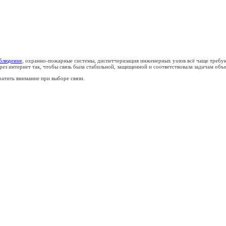
 система) через интернет
ые системы здания
система) через ин