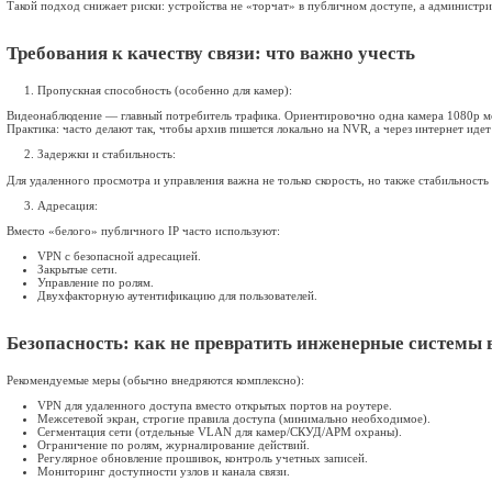
Автоматизация зданий давно вышла за рамки локального «пуль
управления несколькими объектами. Ключевой вопрос — как по
Ниже — практический обзор: что обычно подключают, какие сх
Какие системы чаще всего подключают
СКУД
Удаленный доступ нужен для:
Управления правами доступа сотрудников и посетителей;
Удаленного открытия/блокировки дверей или турникетов;
Оперативного просмотра событий, отчетов, журналов п
Интеграции с HR/учетом рабочего времени или системам
Видеонаблюдение (Регистраторы/NVR, IP‑камеры)
Через интернет обычно организуют: