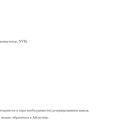
ивами — схему всегда следует согласовывать с ответственными 
одной площадке.
й связи
.
оток по запасному подключению.