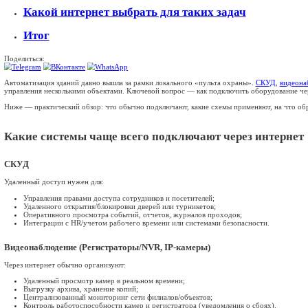
Блог
Личный кабинет
8 (499) 755-53-11
sales@smart-m2m.ru
Заказать звонок
Главная
О компании
Блог
Автоматизированные системы здания (СКУД, камеры, пожарная
Автоматизированн
камеры, пожарная 
Дата публикации: