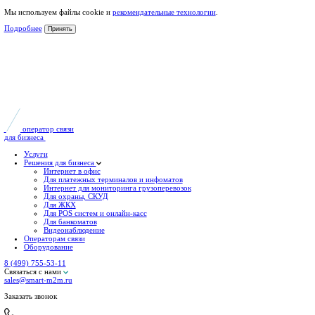
Мы используем файлы cookie и
рекомендательные технологии
.
Подробнее
Принять
оператор связи
для бизнеса
Услуги
Решения для бизнеса
Интернет в офис
Для платежных терминалов и инфоматов
Интернет для мониторинга грузоперевозок
Для охраны, СКУД
Для ЖКХ
Для POS систем и онлайн-касс