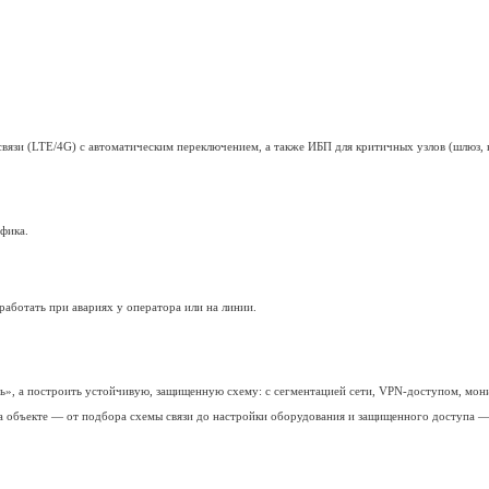
омления о сбоях).
событий (или для удаленного администрирования), например:
службу эксплуатации;
ствует требованиям проекта/норм).
ядку эксплуатации могут регламентироваться проектом и нормат
нно полезен
на и эксплуатация видят события СКУД/камер/сигнализации на 
чаются по защищенному каналу, без визита на объект.
а,
склад
, временный
офис
— часто проще стартовать на
мобильно
ъект не «слепнет», а продолжает передавать события и видеоп