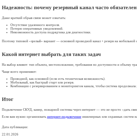
Удаленный просмотр камер в реальном времени;
Выгрузку архива, хранение копий;
Централизованный мониторинг сети филиалов/объектов;
Контроль работоспособности камер и регистратора (увед
Пожарная сигнализация и оповещение
Интернет здесь чаще используется как часть канала передачи 
Доставка тревожных событий на диспетчерский пункт/в 
Контроль состояния оборудования и линий;
Техническое обслуживание (где это допустимо и соответ
Важно: для пожарных систем требования к каналам связи, пор
Типовые сценарии, где интернет особе
Единый центр управления для нескольких объектов: охра
Удаленное обслуживание подрядчиками: инженеры подклю
Быстрое развертывание на временных площадках: стройк
Резервирование каналов
: при обрыве проводной линии об