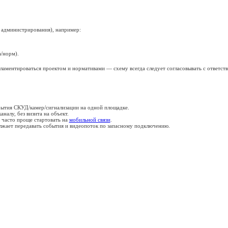
ают через интернет
обенно полезен
 интернет»
важно учесть
нженерные системы в точку входа для а
ал часто обязателен
 задач