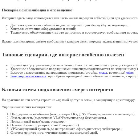
22.01.2026
Какие системы чаще всего подключ
Типовые сценарии, где интернет ос
Базовая схема подключения «через
Требования к качеству связи: что 
Безопасность: как не превратить и
Надежность: почему резервный кан
Какой интернет выбрать для таких
Итог
Поделиться: